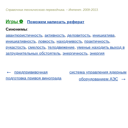
Справочник технического переводчика. – Интент
.
2009-2013
.
Игры ⚽
Поможем написать реферат
Синонимы
:
авантюристичность
,
активность
,
деловитость
,
инициатива
,
инициативность
,
ловкость
,
находчивость
,
практичность
,
рукастость
,
смелость
,
телодвижение
,
уменье находить выход в
затруднительных обстоятель
,
энергичность
,
энергия
предпрививочная
система управления ядерным
подготовка привоя винограда
оборудованием АЭС